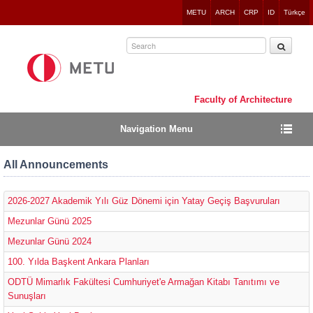
Jump
METU
ARCH
CRP
ID
Türkçe
to
navigation
Faculty of Architecture
Navigation Menu
All Announcements
2026-2027 Akademik Yılı Güz Dönemi için Yatay Geçiş Başvuruları
Mezunlar Günü 2025
Mezunlar Günü 2024
100. Yılda Başkent Ankara Planları
ODTÜ Mimarlık Fakültesi Cumhuriyet'e Armağan Kitabı Tanıtımı ve
Sunuşları