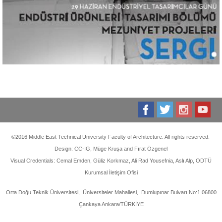
©2016 Middle East Technical University Faculty of Architecture. All rights reserved.
Design: CC-IG, Müge Kruşa and Fırat Özgenel
Visual Credentials: Cemal Emden, Güliz Korkmaz, Ali Rad Yousefnia, Aslı Alp, ODTÜ
Kurumsal İletişim Ofisi
Orta Doğu Teknik Üniversitesi, Üniversiteler Mahallesi, Dumlupınar Bulvarı No:1 06800
Çankaya Ankara/TÜRKİYE