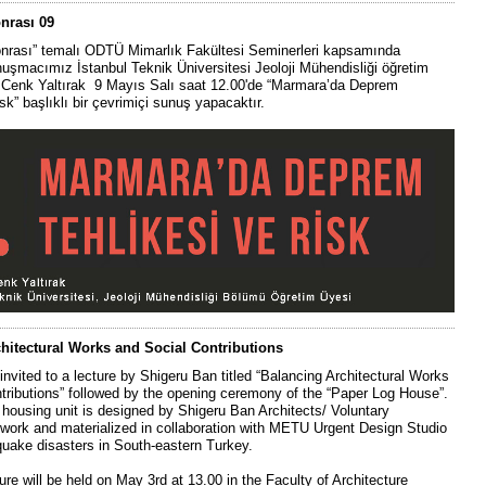
nrası 09
nrası” temalı ODTÜ Mimarlık Fakültesi Seminerleri kapsamında
şmacımız İstanbul Teknik Üniversitesi Jeoloji Mühendisliği öğretim
. Cenk Yaltırak 9 Mayıs Salı saat 12.00'de “Marmara’da Deprem
sk” başlıklı bir çevrimiçi sunuş yapacaktır.
hitectural Works and Social Contributions
invited to a lecture by Shigeru Ban titled “Balancing Architectural Works
tributions” followed by the opening ceremony of the “Paper Log House”.
housing unit is designed by Shigeru Ban Architects/ Voluntary
twork and materialized in collaboration with METU Urgent Design Studio
hquake disasters in South-eastern Turkey.
ure will be held on May 3rd at 13.00 in the Faculty of Architecture