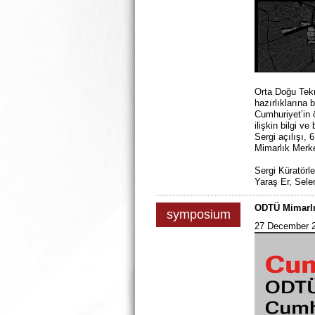
Orta Doğu Tekn
hazırlıkların
Cumhuriyet’in 
ilişkin bilgi v
Sergi açılışı,
Mimarlık Merkez
Sergi Küratörl
Yaraş Er, Sele
ODTÜ Mimarlık
symposium
27 December 2