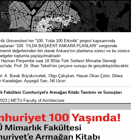
İk Üniversitesi’nin “100. Yılda 100 Etkinlik” projesi kapsamında
a başlanan “100. YILDA BAŞKENT ANKARA PLANLARI” sergisinde
önemli değerlerinden biri olarak Ankara’nın planlama süreci ve bu sürece
e belgeler toplumla paylaşılmaktadır.
 6 Haziran Perşembe saat 18:30'da Türk Serbest Mimarlar Derneği
i'nde, Prof. Dr. İlhan Tekeli'nin çerçeve sunuşu ile gerçekleştirilecektir.
eri: A. Burak Büyükcivelek, Olgu Çalışkan, Hasan Okan Çetin, Dilara
n Karadoğan, Ayşegül Sarı, Nil Uzun
 Fakültesi Cumhuriyet'e Armağan Kitabı Tanıtımı ve Sunuşları
023 | METU Faculty of Architecture