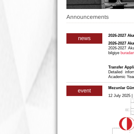
Announcements
2026-2027 Aka
news
2026-2027 Aka
2026-2027 Aka
bilgiye
burada
Transfer Appl
Detailed info
Academic Year
Mezunlar Gün
event
12 July 2025 |