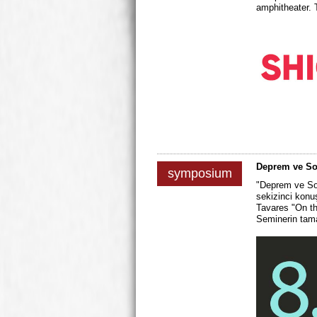
amphitheater. 
Deprem ve So
symposium
"Deprem ve So
sekizinci konu
Tavares "On th
Seminerin tama