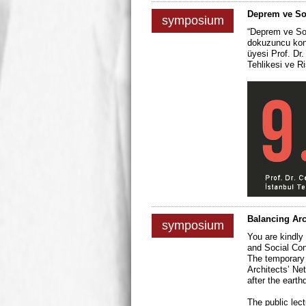
Deprem ve So
symposium
“Deprem ve So
dokuzuncu konu
üyesi Prof. Dr
Tehlikesi ve Ri
Balancing Arc
symposium
You are kindly 
and Social Con
The temporary 
Architects’ Ne
after the eart
The public lect