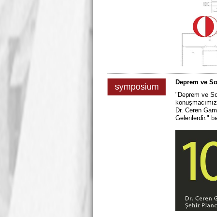
Deprem ve So
symposium
"Deprem ve So
konuşmacımız ş
Dr. Ceren Gam
Gelenlerdir." b