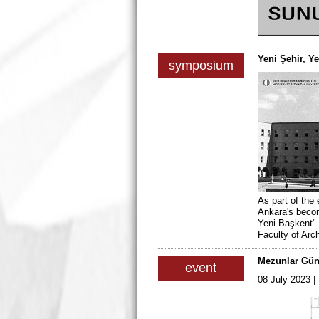
Yeni Şehir, Y
symposium
As part of the
Ankara's becomi
Yeni Başkent" 
Faculty of Arc
Mezunlar Gün
event
08 July 2023 |