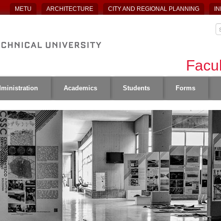
METU
ARCHITECTURE
CITY AND REGIONAL PLANNING
IN
Facul
ministration
Academics
Students
Forms