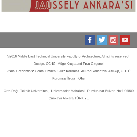
©2016 Middle East Technical University Faculty of Architecture. All rights reserved.
Design: CC-IG, Müge Kruşa and Fırat Özgenel
Visual Credentials: Cemal Emden, Güliz Korkmaz, Ali Rad Yousefnia, Aslı Alp, ODTÜ
Kurumsal İletişim Ofisi
Orta Doğu Teknik Üniversitesi, Üniversiteler Mahallesi, Dumlupınar Bulvarı No:1 06800
Çankaya Ankara/TÜRKİYE