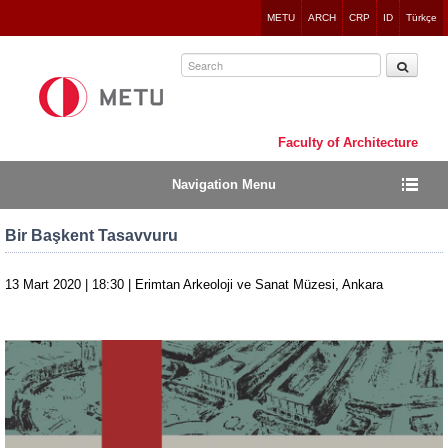
Jump
METU
ARCH
CRP
ID
Türkçe
to
navigation
Faculty of Architecture
Navigation Menu
Bir Başkent Tasavvuru
13 Mart 2020 | 18:30 | Erimtan Arkeoloji ve Sanat Müzesi, Ankara