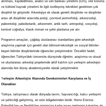
alınması, kaydedilmesi, analizi ve veri bankası yönetimi (GIS), site koruma
ve kültürel kaynak yönetimi ile ilgili özelleşmiş teknikleri gerektiren çok
disiplinli bir girişimdir. Arkeolojiye ek olarak gerekli disiplinler ve disiplinler
arası alt disiplinler arasında jeoloji, çevresel jeomorfoloji, arkeozooloji,
paleontoloji, paleobotanik, arkeometri, antik tarih, antropoloji, sosyoloji,
kentsel coğrafya, klasik mimari ve şehir planlama yer alır.
Programın amaçları, çağdaş uluslararası standartlara göre arkeolojik
araştırma yapmak için gerekli olan bilimsel-teknolojik ve sosyal bilimler-
beşeri bilimler disiplinlerinde öğrenciler yetiştirmektir. Öncelikli hedef,
öğrencileri Türkiye'deki üniversite düzeyinde öğretim, araştırma ve ulusal
ve uluslararası arkeoloji projelerinde aktif katılım için yerleşim arkeolojisi
alanında ileri düzey akademisyenler olarak yetiştirmektir.
Y
erleşim Arkeolojisi Alanında Gereksinimleri Karşılama ve İş
Olanakları
Türkiye, tartışmasız olarak dünyada tarımı, hayvancılığı, kalıcı yerleşimi
ve şehirciliği geliştirmiş, en eski bölgelerinden biridir. Homo Erectus
Paleolitik’ten ve Neolitik'ten günümüze kadar insan üretiminin kalıntıları da