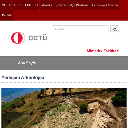
Jump
METU
ARCH
CRP
ID
Mimarlık
Şehir ve Bölge Planlama
Endüstriyel Tasarım
to
English
navigation
Mimarlık Fakültesi
Ana Sayfa
Yerleşim Arkeolojisi