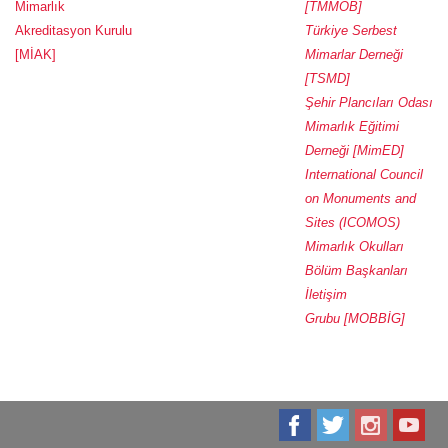
Mimarlık
[TMMOB]
Akreditasyon Kurulu
Türkiye Serbest
[MİAK]
Mimarlar Derneği
[TSMD]
Şehir Plancıları Odası
Mimarlık Eğitimi
Derneği [MimED]
International Council
on Monuments and
Sites (ICOMOS)
Mimarlık Okulları
Bölüm Başkanları
İletişim
Grubu [MOBBİG]