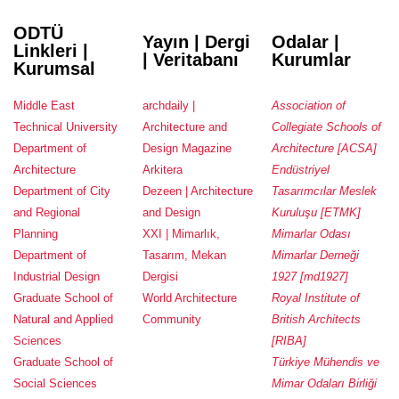
ODTÜ
Yayın | Dergi
Odalar |
Linkleri |
| Veritabanı
Kurumlar
Kurumsal
Middle East
archdaily |
Association of
Technical University
Architecture and
Collegiate Schools of
Department of
Design Magazine
Architecture [ACSA]
Architecture
Arkitera
Endüstriyel
Department of City
Dezeen | Architecture
Tasarımcılar Meslek
and Regional
and Design
Kuruluşu [ETMK]
Planning
XXI | Mimarlık,
Mimarlar Odası
Department of
Tasarım, Mekan
Mimarlar Derneği
Industrial Design
Dergisi
1927 [md1927]
Graduate School of
World Architecture
Royal Institute of
Natural and Applied
Community
British Architects
Sciences
[RIBA]
Graduate School of
Türkiye Mühendis ve
Social Sciences
Mimar Odaları Birliği