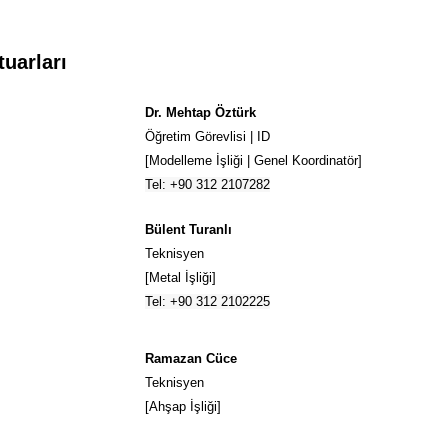
tuarları
Dr. Mehtap Öztürk
Öğretim Görevlisi | ID
[Modelleme İşliği |
Genel Koordinatör
]
Tel: +90 312 2107282
Bülent Turanlı
Teknisyen
[Metal İşliği]
Tel: +90 312 2102225
Ramazan Cüce
Teknisyen
[Ahşap İşliği]