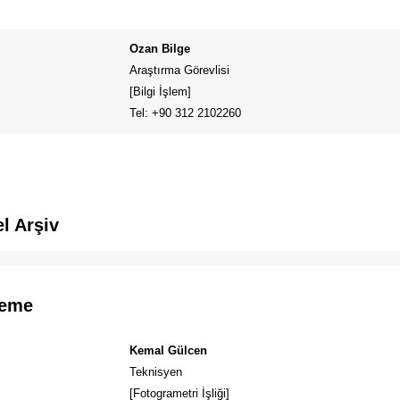
Ozan Bilge
Araştırma Görevlisi
[Bilgi İşlem]
Tel: +90 312 2102260
el Arşiv
leme
Kemal Gülcen
Teknisyen
[Fotogrametri İşliği]