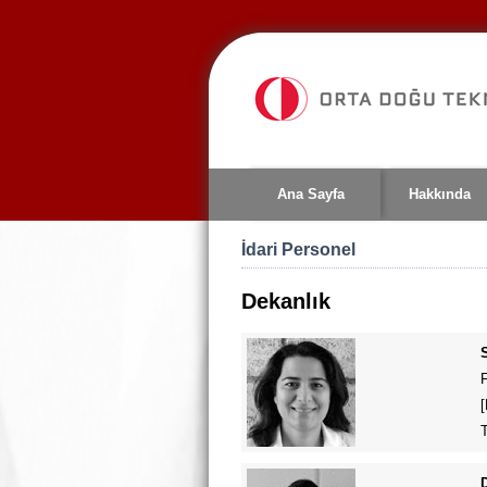
Jump
to
navigation
Ana Sayfa
Hakkında
İdari Personel
Dekanlık
F