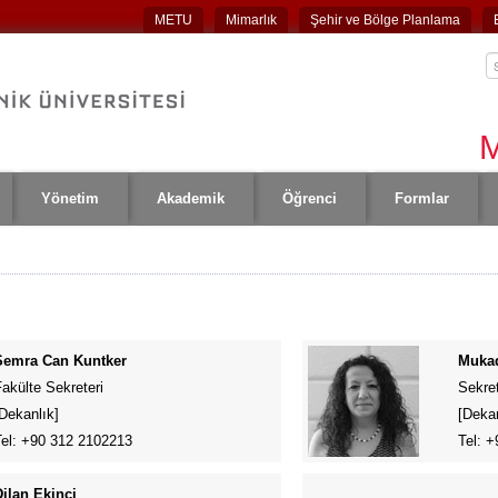
METU
Mimarlık
Şehir ve Bölge Planlama
M
Yönetim
Akademik
Öğrenci
Formlar
Semra Can Kuntker
Muka
akülte Sekreteri
Sekre
[Dekanlık]
[Dekan
Tel: +90 312 2102213
Tel: 
Dilan Ekinci