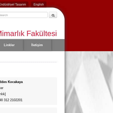
Endüstriyel Tasarım
English
imarlık Fakültesi
Linkler
İletişim
ddes Kocakaya
ter
lık]
+90 312 2102201